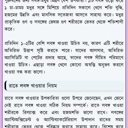
পুরুষদের জন্য লবঙ্গ-মধুর মিশ্রণ বেশ উপকারী। ১টি লবঙ্গ গুঁড়ো করে
১ চা–চামচ মধুর সঙ্গে মিশিয়ে প্রতিদিন সকালে খেলে শক্তি বৃদ্ধি,
হজমের উন্নতি এবং মানসিক সতেজতা আসতে সাহায্য করে। মধুর
প্রাকৃতিক গুণ ও লবঙ্গের ভেষজ গুণ শরীরকে ভেতর থেকে শক্তিশালী
করে।
প্রতিদিন ১–২টির বেশি লবঙ্গ খাওয়া উচিত নয়, কারণ এটি শরীরে
অতিরিক্ত উত্তাপ সৃষ্টি করতে পারে। যাদের আলসার, অতিরিক্ত
অ্যাসিডিটি বা পেটের প্রদাহ আছে, তাদের লবঙ্গ সীমিত পরিমাণে
খাওয়া উচিত। এছাড়া লবঙ্গ খেলে কোনো অস্বস্তি অনুভব করলে
খাওয়া বন্ধ করা ভালো।
রাতে লবঙ্গ খাওয়ার নিয়ম
রাতে লবঙ্গ খাওয়ার উপকারিতা গুলো উপরে জেনেছেন, এখন জেনে
নেই রাতে লবঙ্গ খাওয়া সঠিক নিয়ম সম্পর্কে। রাতে লবঙ্গ খাওয়া
শরীরকে রিল্যাক্স করে এবং হজমশক্তি ভালো রাখে। লবঙ্গের
অ্যান্টিঅক্সিডেন্ট ও অ্যান্টিব্যাকটেরিয়াল উপাদান রাতের সময়
শরীরকে ভেতর থেকে পরিষ্কার করতে সাহায্য করে। বিশেষ করে