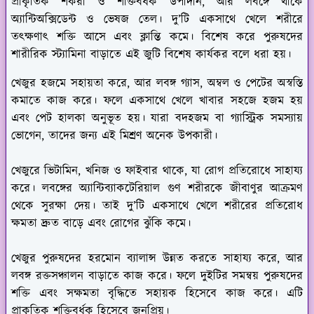
প্রাকৃতিক শর্করা ও শক্তিবর্ধক উপাদান, আর লবঙ্গে থাকে
অ্যান্টিঅক্সিডেন্ট ও ভেষজ তেল। দু’টি একসাথে খেলে শরীরে
তৎক্ষণাৎ শক্তি আসে এবং ক্লান্তি কমে। বিশেষ করে পুরুষদের
শারীরিক স্ট্যামিনা বাড়াতে এই জুটি বিশেষ কার্যকর বলে ধরা হয়।
খেজুর হজমে সহায়তা করে, আর লবঙ্গ গ্যাস, অম্বল ও পেটের অস্বস্তি
কমাতে কাজ করে। ফলে একসাথে খেলে খাবার সহজে হজম হয়
এবং পেট হালকা অনুভূত হয়। যারা বদহজম বা গ্যাস্ট্রিক সমস্যায়
ভোগেন, তাদের জন্য এই মিশ্রণ অনেক উপকারী।
খেজুরে ভিটামিন, খনিজ ও ফাইবার থাকে, যা রোগ প্রতিরোধে সাহায্য
করে। লবঙ্গের অ্যান্টিব্যাকটেরিয়াল গুণ শরীরকে জীবাণুর আক্রমণ
থেকে সুরক্ষা দেয়। তাই দু’টি একসাথে খেলে শরীরের প্রতিরোধ
ক্ষমতা দ্রুত বাড়ে এবং রোগের ঝুঁকি কমে।
খেজুর পুরুষদের হরমোন ব্যালান্স উন্নত করতে সাহায্য করে, আর
লবঙ্গ রক্তসঞ্চালন বাড়াতে কাজ করে। ফলে দুইটির সমন্বয় পুরুষদের
শক্তি এবং সক্ষমতা বৃদ্ধিতে সহায়ক হিসেবে কাজ করে। এটি
প্রাকৃতিক শক্তিবর্ধক হিসেবে জনপ্রিয়।