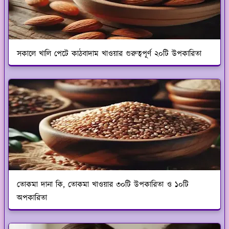
সকালে খালি পেটে কাঠবাদাম খাওয়ার গুরুত্বপূর্ণ ২০টি উপকারিতা
তোকমা দানা কি, তোকমা খাওয়ার ৩০টি উপকারিতা ও ১০টি
অপকারিতা