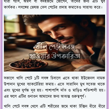
যারা গ্যাস, অম্বল বা বদহজমে ভোগেন, তাদের জন্য এটি খুব
কার্যকর। লবঙ্গের ভেষজ তেল পেটের প্রদাহ কমাতেও সাহায্য করে।
সকালে খালি পেটে ১টি লবঙ্গ চিবালে এতে থাকা ইউজেনল নামক
উপাদান মুখের ব্যাকটেরিয়া কমায়। এতে সারাদিন মুখ সতেজ থাকে
এবং মুখের দুর্গন্ধ দূর হয়। পাশাপাশি দাঁত ও মাড়িও শক্তিশালী হয়।
এর ফলে এটির গুনাগুন আমাদের জন্য অত্যন্ত গুরুত্বপূর্ণ।
খালি পেটে লবঙ্গ খেলে এটি শরীরের জমে থাকা টক্সিন ধীরে ধীরে