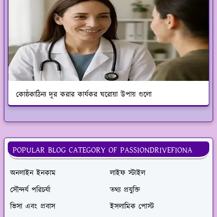
কোষ্ঠকাঠিন্য দূর করার কার্যকর ঘরোয়া উপায় গুলো
POPULAR BLOG CATEGORY OF PASSIONDRIVEFIONA
অনলাইন ইনকাম
লাইফ স্টাইল
সৌন্দর্য পরিচর্যা
তথ্য প্রযুক্তি
ভিসা এবং প্রবাস
ইসলামিক পোস্ট