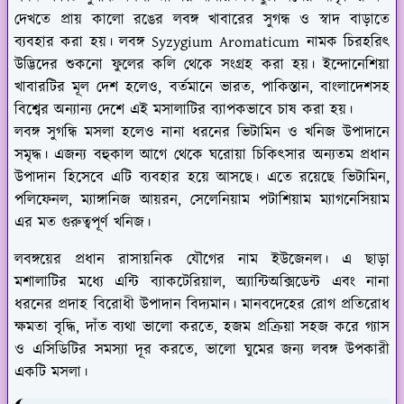
দেখতে প্রায় কালো রঙের লবঙ্গ খাবারের সুগন্ধ ও স্বাদ বাড়াতে
ব্যবহার করা হয়। লবঙ্গ Syzygium Aromaticum নামক চিরহরিৎ
উদ্ভিদের শুকনো ফুলের কলি থেকে সংগ্রহ করা হয়। ইন্দোনেশিয়া
খাবারটির মূল দেশ হলেও, বর্তমানে ভারত, পাকিস্তান, বাংলাদেশসহ
বিশ্বের অন্যান্য দেশে এই মসালাটির ব্যাপকভাবে চাষ করা হয়।
লবঙ্গ সুগন্ধি মসলা হলেও নানা ধরনের ভিটামিন ও খনিজ উপাদানে
সমৃদ্ধ। এজন্য বহুকাল আগে থেকে ঘরোয়া চিকিৎসার অন্যতম প্রধান
উপাদান হিসেবে এটি ব্যবহার হয়ে আসছে। এতে রয়েছে ভিটামিন,
পলিফেনল, ম্যাঙ্গানিজ আয়রন, সেলেনিয়াম পটাশিয়াম ম্যাগনেসিয়াম
এর মত গুরুত্বপূর্ণ খনিজ।
লবঙ্গয়ের প্রধান রাসায়নিক যৌগের নাম ইউজেনল। এ ছাড়া
মশালাটির মধ্যে এন্টি ব্যাকটেরিয়াল, অ্যান্টিঅক্সিডেন্ট এবং নানা
ধরনের প্রদাহ বিরোধী উপাদান বিদ্যমান। মানবদেহের রোগ প্রতিরোধ
ক্ষমতা বৃদ্ধি, দাঁত ব্যথা ভালো করতে, হজম প্রক্রিয়া সহজ করে গ্যাস
ও এসিডিটির সমস্যা দূর করতে, ভালো ঘুমের জন্য লবঙ্গ উপকারী
একটি মসলা।