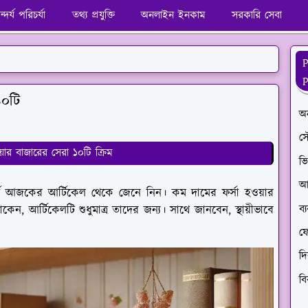
্দর্য পরিচর্যা
তথ্য প্রযুক্তি
অনলাইন ইনকাম
সরকারি সেবা
১০টি
অ
সৌ
য়ার বাজারের সেরা ১০টি ক্রিম
ভি
আ
র্কে আজকের আর্টিকেল থেকে জেনে নিন। কম দামের ফর্সা হওয়ার
ব
াকেন, আর্টিকেলটি শুধুমাত্র তাদের জন্য। সাথে জানবেন, স্থায়ীভাবে
ফ
দ
ব