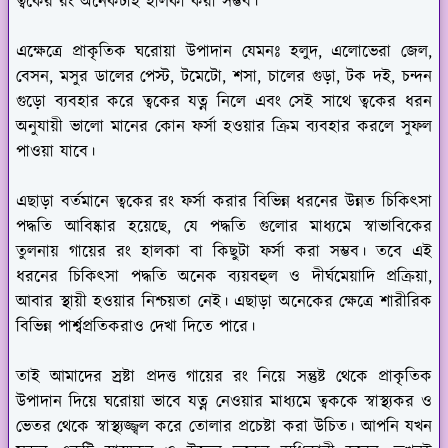
ত্বকের রং অনেকটাই হালকা করা সম্ভব।
এক্ষেত্রে প্রাকৃতিক ঘরোয়া উপাদান যেমনঃ হলুদ, এলোভেরা জেল,
বেসন, মসুর ডালের পেস্ট, টমেটো, শসা, চালের গুড়া, টক দই, চন্দন
গুড়ো ব্যবহার করে ত্বকের যত্ন নিলে এবং সেই সাথে ত্বকের ধরন
অনুযায়ী ভালো মানের কোন ফর্সা হওয়ার ক্রিম ব্যবহার করলে সুফল
পাওয়া যাবে।
এছাড়া বর্তমানে ত্বকের রং ফর্সা করার বিভিন্ন ধরনের উন্নত চিকিৎসা
পদ্ধতি আবিষ্কার হয়েছে, যে পদ্ধতি গুলোর মাধ্যমে স্বাভাবিকের
তুলনায় গায়ের রং হালকা বা কিছুটা ফর্সা করা সম্ভব। তবে এই
ধরনের চিকিৎসা পদ্ধতি অনেক ব্যয়বহুল ও দীর্ঘমেয়াদি প্রক্রিয়া,
আবার স্থায়ী হওয়ার নিশ্চয়তা নেই। এছাড়া অনেকের ক্ষেত্রে শারীরিক
বিভিন্ন পার্শ্বপ্রতিকরাও দেখা দিতে পারে।
তাই আমাদের স্রষ্টা প্রদত্ত গায়ের রং নিয়ে সন্তুষ্ট থেকে প্রাকৃতিক
উপাদান দিয়ে ঘরোয়া ভাবে যত্ন নেওয়ার মাধ্যমে ত্বককে স্বাস্থ্যকর ও
ভেতর থেকে স্বাস্থ্যজ্জ্বল করে তোলার প্রচেষ্টা করা উচিত। আপনি যখন